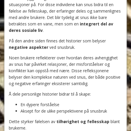
situasjoner på. For disse individene kan snus bidra til en
følelse av fellesskap, der erfaringer deles og sammenlignes
med andre brukere. Det blir tydelig at snus ikke bare
betraktes som en vane, men som en
integrert del av
deres sosiale liv
.
På den andre siden finnes det historier som belyser
negative aspekter
ved snusbruk.
Noen brukere reflekterer over hvordan deres avhengighet
av snus har påvirket relasjoner, der misforståelser og
konflikter kan oppstå med nære. Disse refleksjonene
belyser den komplekse naturen ved snus, der både positive
og negative erfaringer eksisterer samtidig.
Å dele personlige historier bidrar til å skape:
En dypere forståelse
Aksept for de ulike perspektivene på snusbruk
Dette styrker følelsen av
tilhørighet og fellesskap
blant
brukerne.