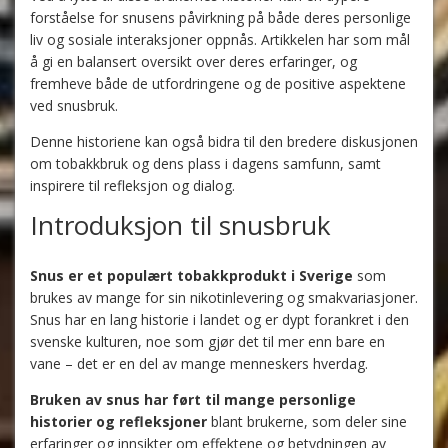
forståelse for snusens påvirkning på både deres personlige
liv og sosiale interaksjoner oppnås. Artikkelen har som mål
å gi en balansert oversikt over deres erfaringer, og
fremheve både de utfordringene og de positive aspektene
ved snusbruk.
Denne historiene kan også bidra til den bredere diskusjonen
om tobakkbruk og dens plass i dagens samfunn, samt
inspirere til refleksjon og dialog.
Introduksjon til snusbruk
Snus er et populært tobakkprodukt i Sverige
som
brukes av mange for sin nikotinlevering og smakvariasjoner.
Snus har en lang historie i landet og er dypt forankret i den
svenske kulturen, noe som gjør det til mer enn bare en
vane – det er en del av mange menneskers hverdag.
Bruken av snus har ført til mange personlige
historier og refleksjoner
blant brukerne, som deler sine
erfaringer og innsikter om effektene og betydningen av