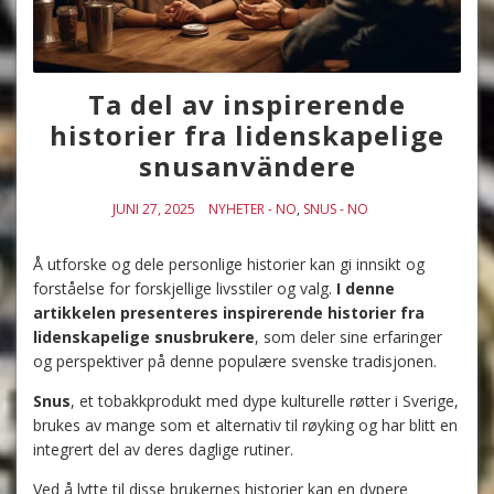
Ta del av inspirerende
historier fra lidenskapelige
snusanvändere
JUNI 27, 2025
NYHETER - NO
,
SNUS - NO
Å utforske og dele personlige historier kan gi innsikt og
forståelse for forskjellige livsstiler og valg.
I denne
artikkelen presenteres inspirerende historier fra
lidenskapelige snusbrukere
, som deler sine erfaringer
og perspektiver på denne populære svenske tradisjonen.
Snus
, et tobakkprodukt med dype kulturelle røtter i Sverige,
brukes av mange som et alternativ til røyking og har blitt en
integrert del av deres daglige rutiner.
Ved å lytte til disse brukernes historier kan en dypere