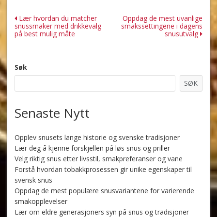
Innleggsnavigasjon
Lær hvordan du matcher
Oppdag de mest uvanlige
snussmaker med drikkevalg
smakssettingene i dagens
på best mulig måte
snusutvalg
Søk
SØK
Senaste Nytt
Opplev snusets lange historie og svenske tradisjoner
Lær deg å kjenne forskjellen på løs snus og priller
Velg riktig snus etter livsstil, smakpreferanser og vane
Forstå hvordan tobakkprosessen gir unike egenskaper til
svensk snus
Oppdag de mest populære snusvariantene for varierende
smakopplevelser
Lær om eldre generasjoners syn på snus og tradisjoner