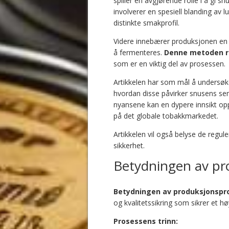
spiller en avgjørende rolle i å gi
involverer en spesiell blanding av l
distinkte smakprofil.
Videre innebærer produksjonen en 
å fermenteres.
Denne metoden r
som er en viktig del av prosessen.
Artikkelen har som mål å undersøk
hvordan disse påvirker snusens se
nyansene kan en dypere innsikt op
på det globale tobakkmarkedet.
Artikkelen vil også belyse de regu
sikkerhet.
Betydningen av pr
Betydningen av produksjonspr
og kvalitetssikring som sikrer et hø
Prosessens trinn: