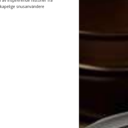
 av inspirerende historier fra
skapelige snusanvändere