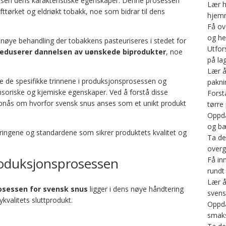
 snusen dens karakteristiske egenskaper. Denne prosessen
Lær h
ufttørket og eldriøkt tobakk, noe som bidrar til dens
hjemr
Få ov
og he
nøye behandling der tobakkens pasteuriseres i stedet for
Utfor
eduserer dannelsen av uønskede biprodukter
, noe
på la
Lær å
e de spesifikke trinnene i produksjonsprosessen og
pakni
nsoriske og kjemiske egenskaper. Ved å forstå disse
Forst
pnås om hvorfor svensk snus anses som et unikt produkt
tørre 
Oppda
og bæ
leringene og standardene som sikrer produktets kvalitet og
Ta de
overg
oduksjonsprosessen
Få inn
rundt
Lær å
osessen for svensk snus
ligger i dens nøye håndtering
svens
ykvalitets sluttprodukt.
Oppda
smaks