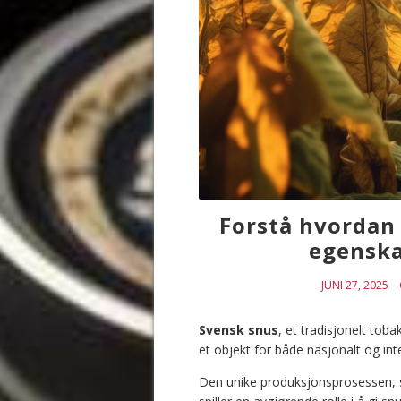
Forstå hvordan
egenska
JUNI 27, 2025
Svensk snus
, et tradisjonelt tob
et objekt for både nasjonalt og int
Den unike produksjonsprosessen, s