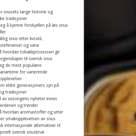
v snusets lange historie og
ke tradisjoner
eg å kjenne forskjellen på løs snus
ller
iktig snus etter livsstil,
referanser og vane
å hvordan tobakkprosessen gir
 egenskaper til svensk snus
ag de mest populære
ariantene for varierende
pplevelser
m eldre generasjoners syn på
og tradisjoner
l av sesongens nyheter innen
erdenen og trender
å hvordan aromastoffer og urter
ker smakopplevelsen av snus
k internasjonale alternativer til
sjonelt svensk snusbruk