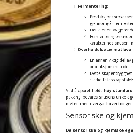
Fermentering:
Produksjonsprosessen
gjennomgår fermenter
Dette er en avgjørende
Fermenteringen under k
karakter hos snusen, 
Overholdelse av matloven
En annen viktig del av
produksjonsmetoder op
Dette skaper trygghet o
sterke fellesskapsføl
Ved å opprettholde
høy standard 
pakking, bevares snusens unike eg
møter, men overgår forventningene 
Sensoriske og kje
De sensoriske og kjemiske ege