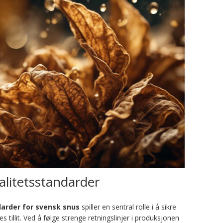
alitetsstandarder
darder for svensk snus
spiller en sentral rolle i å sikre
 tillit. Ved å følge strenge retningslinjer i produksjonen