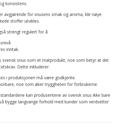
 og konsistens.
er avgjørende for snusens smak og aroma, blir nøye
kede stoffer utvikles.
gså strengt regulert for å:
snivå.
es inntak.
es svensk snus som et matprodukt, noe som betyr at det
tetskrav. Dette inkluderer:
ukes i produksjonen må være godkjente.
orbare, noe som øker tryggheten for forbrukerne.
g standardene kan produsentene av svensk snus ikke bare
gså bygge langvarige forhold med kunder som verdsetter