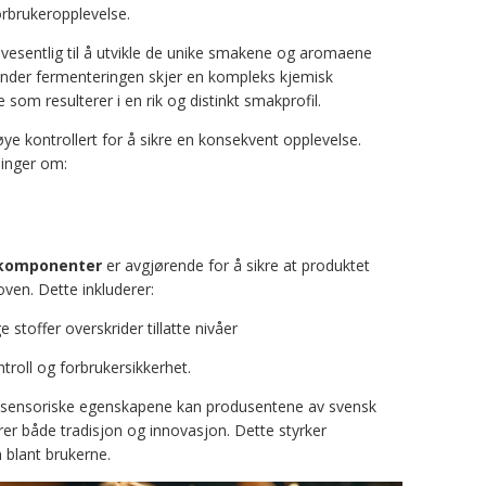
rbrukeropplevelse.
 vesentlig til å utvikle de unike smakene og aromaene
nder fermenteringen skjer en kompleks kjemisk
om resulterer i en rik og distinkt smakprofil.
øye kontrollert for å sikre en konsekvent opplevelse.
ninger om:
 komponenter
er avgjørende for å sikre at produktet
oven. Dette inkluderer:
 stoffer overskrider tillatte nivåer
ntroll og forbrukersikkerhet.
g sensoriske egenskapene kan produsentene av svensk
rer både tradisjon og innovasjon. Dette styrker
n blant brukerne.