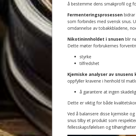
å bestemme dens smakprofil og fo
Fermenteringsprosessen
bidrar
som forbindes med svensk snus. U
omdannelse av tobakkbladene, noe s
Nikotininnholdet i snusen
blir n
Dette møter forbrukernes forvent
styrke
tilfredshet
Kjemiske analyser av snusens
oppfyller kravene i henhold til matl
å garantere at ingen skadelige
Dette er viktig for både kvalitetsko
Ved å balansere disse kjemiske o
snus tilby et produkt som respekte
fellesskapsfølelsen og tilhørighete