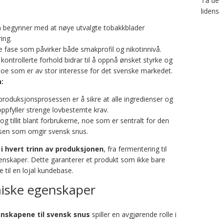
Ta del
liden
 begynner med at nøye utvalgte tobakkblader
ing.
 fase som påvirker både smakprofil og nikotinnivå.
ontrollerte forhold bidrar til å oppnå ønsket styrke og
noe som er av stor interesse for det svenske markedet.
:
 produksjonsprosessen er å sikre at alle ingredienser og
pfyller strenge lovbestemte krav.
g tillit blant forbrukerne, noe som er sentralt for den
elsen som omgir svensk snus.
i hvert trinn av produksjonen
, fra fermentering til
enskaper. Dette garanterer et produkt som ikke bare
til en lojal kundebase.
miske egenskaper
nskapene til svensk snus
spiller en avgjørende rolle i