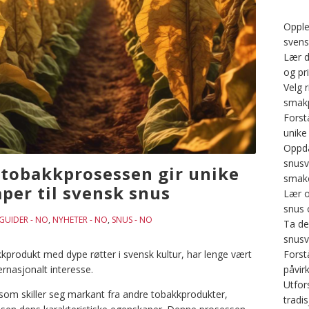
Opple
svens
Lær d
og pri
Velg r
smakp
Forst
unike
Oppd
snusv
 tobakkprosessen gir unike
smako
per til svensk snus
Lær o
snus 
GUIDER - NO
,
NYHETER - NO
,
SNUS - NO
Ta de
snusv
Forst
akkprodukt med dype røtter i svensk kultur, har lenge vært
påvir
ernasjonalt interesse.
Utfors
om skiller seg markant fra andre tobakkprodukter,
tradi