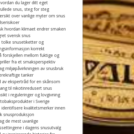
vordan du lager ditt eget
ullede snus, steg for steg
ersikt over vanlige myter om snus
lserisikoer
sk hvordan klimaet endrer smaken
gret svensk snus
 tolke snusetiketter og
ngsinformasjon korrekt
å forskjellen mellom fuktige og
priller fra et smaksperspektiv
g miljøpåvirkningen av snusbruk
rekraftige tanker
l av ekspertråd for en skånsom
ang til nikotinredusert snus
sikt i reguleringer og lovgivning
 tobaksprodukter i Sverige
 identifisere kvalitetsmerker innen
k snusproduksjon
g de mest uvanlige
settingene i dagens snusutvalg