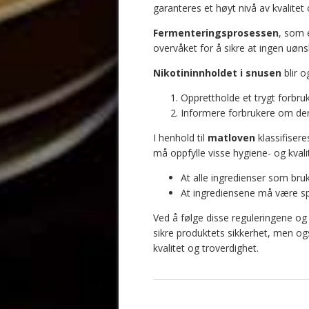
garanteres et høyt nivå av kvalitet
Fermenteringsprosessen
, som 
overvåket for å sikre at ingen uøns
Nikotininnholdet i snusen
blir o
Opprettholde et trygt forbruk
Informere forbrukere om der
I henhold til
matloven
klassifiser
må oppfylle visse hygiene- og kvali
At alle ingredienser som br
At ingrediensene må være sp
Ved å følge disse reguleringene o
sikre produktets sikkerhet, men o
kvalitet og troverdighet.