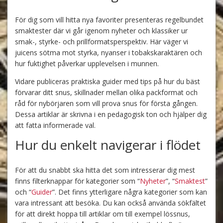
För dig som vill hitta nya favoriter presenteras regelbundet
smaktester där vi går igenom nyheter och klassiker ur
smak-, styrke- och prillformatsperspektiv. Här väger vi
juicens sötma mot styrka, nyanser i tobakskaraktären och
hur fuktighet påverkar upplevelsen i munnen.
Vidare publiceras praktiska guider med tips på hur du bäst
förvarar ditt snus, skillnader mellan olika packformat och
råd för nybörjaren som vill prova snus för första gången.
Dessa artiklar är skrivna i en pedagogisk ton och hjälper dig
att fatta informerade val.
Hur du enkelt navigerar i flödet
För att du snabbt ska hitta det som intresserar dig mest
finns filterknappar för kategorier som “
Nyheter
”, “
Smaktest
”
och “
Guider
”. Det finns ytterligare några kategorier som kan
vara intressant att besöka. Du kan också använda sökfältet
för att direkt hoppa till artiklar om till exempel lössnus,