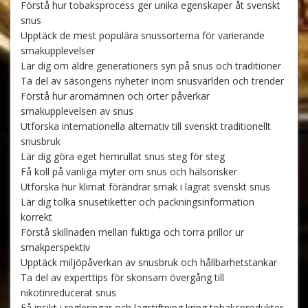
Förstå hur tobaksprocess ger unika egenskaper åt svenskt
snus
Upptäck de mest populära snussorterna för varierande
smakupplevelser
Lär dig om äldre generationers syn på snus och traditioner
Ta del av säsongens nyheter inom snusvärlden och trender
Förstå hur aromämnen och örter påverkar
smakupplevelsen av snus
Utforska internationella alternativ till svenskt traditionellt
snusbruk
Lär dig göra eget hemrullat snus steg för steg
Få koll på vanliga myter om snus och hälsorisker
Utforska hur klimat förändrar smak i lagrat svenskt snus
Lär dig tolka snusetiketter och packningsinformation
korrekt
Förstå skillnaden mellan fuktiga och torra prillor ur
smakperspektiv
Upptäck miljöpåverkan av snusbruk och hållbarhetstankar
Ta del av experttips för skonsam övergång till
nikotinreducerat snus
Få insikt i regleringar och lagstiftning kring tobaksprodukter