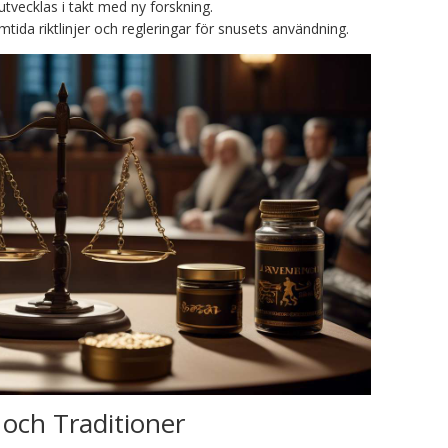
 utvecklas i takt med ny forskning.
tida riktlinjer och regleringar för snusets användning.
 och Traditioner