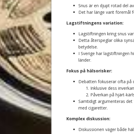
Snus är en djupt rotad del av
Det har länge varit föremål f
Lagstiftningens variation:
Lagstiftningen kring snus var
Detta återspeglar olika synsä
betydelse.
I Sverige har lagstiftningen h
länder.
Fokus på hälsorisker:
Debatten fokuserar ofta på de
Inklusive dess inverka
Påverkan på hjärt-kärl
Samtidigt argumenteras det f
med cigaretter.
Komplex diskussion:
Diskussionen väger både häls