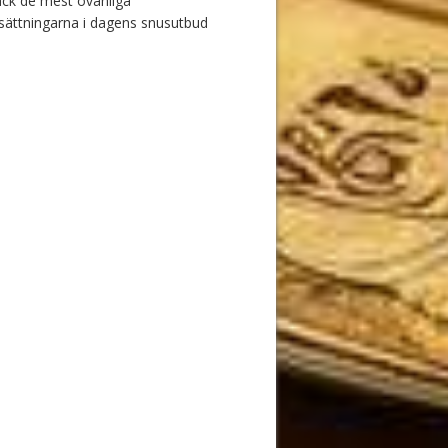
ck de mest ovanliga
ättningarna i dagens snusutbud