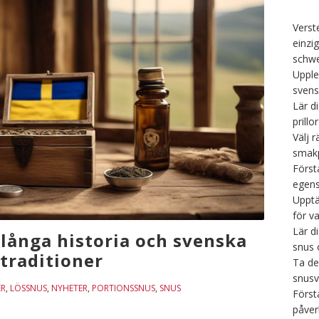
Verst
einzi
schwe
Upple
svens
Lär d
prillor
Välj r
smakp
Först
egens
Upptä
för v
Lär d
långa historia och svenska
snus 
traditioner
Ta de
snusv
ER
,
LÖSSNUS
,
NYHETER
,
PORTIONSSNUS
,
SNUS
Först
påver