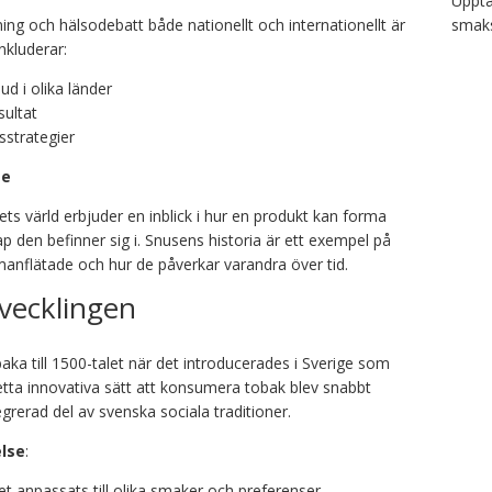
Upptä
smaks
ing och hälsodebatt både nationellt och internationellt är
nkluderar:
ud i olika länder
sultat
sstrategier
se
s värld erbjuder en inblick i hur en produkt kan forma
p den befinner sig i. Snusens historia är ett exempel på
anflätade och hur de påverkar varandra över tid.
vecklingen
baka till 1500-talet när det introducerades i Sverige som
etta innovativa sätt att konsumera tobak blev snabbt
egrerad del av svenska sociala traditioner.
else
:
 anpassats till olika smaker och preferenser.