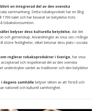
livit en integrerad del av den svenska
iala sammanhang. Detta tobaksprodukt har en lång
ill 1700-talet och har bevarat sin betydelse trots
n på tobakskonsumtion.
ället belyser dess kulturella betydelse
, där det
tion och gemenskap. Användningen av snus ses i många
ll större festligheter, vilket betonar dess plats i sociala
 som reglerar tobaksprodukter i Sverige
, har snus
en accepterad och respekterad del av den svenska
itet understryker värdet av traditioner och den betydelse
s i dagens samhälle
belyser vikten av att förstå och
ar nationell och kulturell samhörighet.