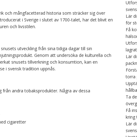
Utfors
svens
ik och mångfacetterad historia som sträcker sig över
Lär d
roducerat i Sverige i slutet av 1700-talet, har det blivit en
för s
ren och livsstilen.
Få ko
hälso
Utfor
 snusets utveckling från sina tidiga dagar till sin
lagra
jutningsprodukt. Genom att undersöka de kulturella och
Lär d
rkat snusets tillverkning och konsumtion, kan en
packn
se i svensk tradition uppnås.
Först
torra
Upptä
hållb
ig från andra tobaksprodukter. Några av dessa
Ta de
överg
Få ins
kring
ed cigaretter
Lär d
svens