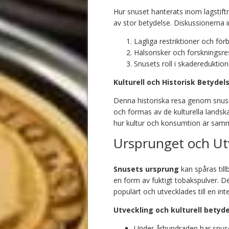
Hur snuset hanterats inom lagstiftn
av stor betydelse. Diskussionerna i
Lagliga restriktioner och förb
Hälsorisker och forskningsre
Snusets roll i skadereduktion
Kulturell och Historisk Betydel
Denna historiska resa genom snuset
och formas av de kulturella landska
hur kultur och konsumtion är samm
Ursprunget och Ut
Snusets ursprung
kan spåras till
en form av fuktigt tobakspulver. D
populärt och utvecklades till en int
Utveckling och kulturell betyd
Under århundraden har snuset