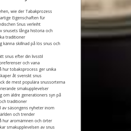
ehen, wie der Tabakprozess
gartige Eigenschaften für
dischen Snus verleiht
v snusets långa historia och
ka traditioner
ig känna skillnad på lös snus och
ätt snus efter din livsstil
referenser och vana
å hur tobaksprocess ger unika
kaper åt svenskt snus
ck de mest populära snussorterna
arierande smakupplevelser
ig om äldre generationers syn på
och traditioner
l av säsongens nyheter inom
ärlden och trender
å hur aromämnen och örter
kar smakupplevelsen av snus