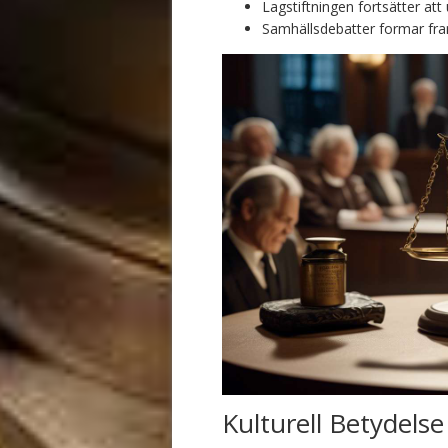
Lagstiftningen fortsätter att
Samhällsdebatter formar fram
Kulturell Betydelse