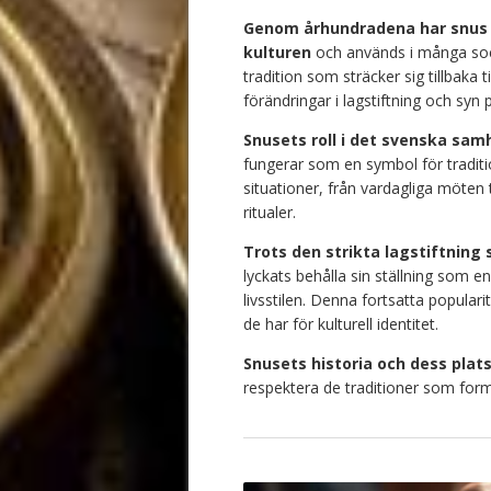
Genom århundradena har snus b
kulturen
och används i många soc
tradition som sträcker sig tillbaka t
förändringar i lagstiftning och sy
Snusets roll i det svenska samh
fungerar som en symbol för tradi
situationer, från vardagliga möten ti
ritualer.
Trots den strikta lagstiftning
lyckats behålla sin ställning som 
livsstilen. Denna fortsatta popular
de har för kulturell identitet.
Snusets historia och dess plat
respektera de traditioner som form