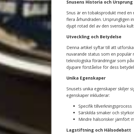
Snusens Historia och Ursprung
Snus är en tobaksprodukt med en r
flera århundraden. Ursprungligen int
djupt rotad del av den svenska kultu
Utveckling och Betydelse
Denna artikel syftar till att utforska
nuvarande status som en populär n
teknologiska förändringar som påve
djupare förståelse för dess betydel
Unika Egenskaper
Snusets unika egenskaper skiljer s
egenskaper inkluderar:
Specifik tillverkningsprocess
Särskilda smaker och styrkor
Mindre hälsorisker jämfört m
Lagstiftning och Hälsodebatt