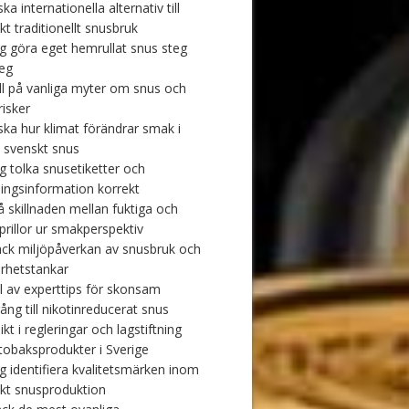
ka internationella alternativ till
kt traditionellt snusbruk
ig göra eget hemrullat snus steg
teg
ll på vanliga myter om snus och
risker
ska hur klimat förändrar smak i
t svenskt snus
ig tolka snusetiketter och
ingsinformation korrekt
å skillnaden mellan fuktiga och
 prillor ur smakperspektiv
ck miljöpåverkan av snusbruk och
arhetstankar
l av experttips för skonsam
ång till nikotinreducerat snus
ikt i regleringar och lagstiftning
 tobaksprodukter i Sverige
ig identifiera kvalitetsmärken inom
kt snusproduktion