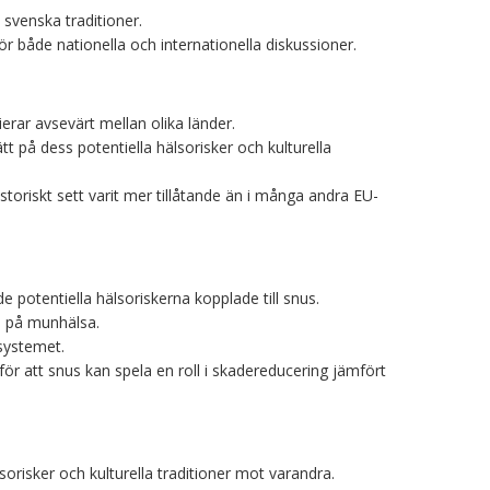
 svenska traditioner.
ör både nationella och internationella diskussioner.
ierar avsevärt mellan olika länder.
tt på dess potentiella hälsorisker och kulturella
istoriskt sett varit mer tillåtande än i många andra EU-
 potentiella hälsoriskerna kopplade till snus.
n på munhälsa.
systemet.
ör att snus kan spela en roll i skadereducering jämfört
orisker och kulturella traditioner mot varandra.