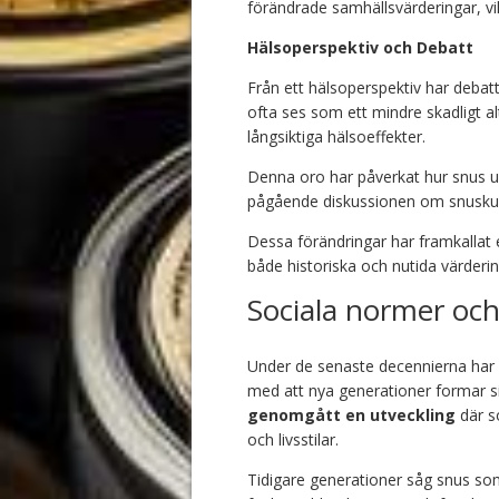
förändrade samhällsvärderingar, vi
Hälsoperspektiv och Debatt
Från ett hälsoperspektiv har debatt
ofta ses som ett mindre skadligt alt
långsiktiga hälsoeffekter.
Denna oro har påverkat hur snus upp
pågående diskussionen om snuskultu
Dessa förändringar har framkallat e
både historiska och nutida värderin
Sociala normer oc
Under de senaste decennierna har 
med att nya generationer formar si
genomgått en utveckling
där so
och livsstilar.
Tidigare generationer såg snus som 