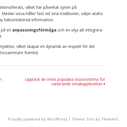
ntensifierats, vilket har påverkat synen på
Medan vissa håller fast vid sina traditioner, väljer andra
ny hälsorelaterad information.
r på en
anpassningsförmåga
och en vilja att integrera
t.
tydelse, vilket skapar en dynamik av respekt för det
älsosammare framtid.
m
Upptäck de mest populära snussorterna för
varierande smakupplevelser
Proudly powered by WordPress
|
Theme: Doo by
ThemeVS
.