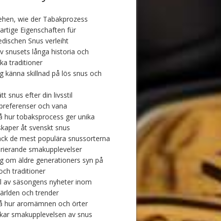
ehen, wie der Tabakprozess
gartige Eigenschaften für
dischen Snus verleiht
v snusets långa historia och
ka traditioner
ig känna skillnad på lös snus och
ätt snus efter din livsstil
referenser och vana
å hur tobaksprocess ger unika
kaper åt svenskt snus
ck de mest populära snussorterna
arierande smakupplevelser
ig om äldre generationers syn på
och traditioner
l av säsongens nyheter inom
ärlden och trender
å hur aromämnen och örter
kar smakupplevelsen av snus