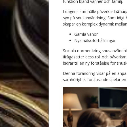
funktion bland vänner och familj.
I dagens samhälle påverkar
hälso
syn på snusanvändning. Samtidigt har
skapar en komplex dynamik mellan
Gamla vanor
Nya hälsoförhållningar
Sociala normer kring snusanvändnin
ifrågasätter dess roll och påverkan
bidrar till en ny förståelse för snus
Denna förändring visar på en anpa
samhörighet fortfarande spelar en