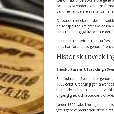
Genom att undersöka äldre generat
och sociala värderingar som format
varit mer än bara en vana; de har sp
Dessutom reflekterar dessa tradit
hälsoaspekter. Att granska dessa pe
snus i sina dagliga liv och hur dett
Denna artikel syftar till att utfors
snus har förändrats genom åren, vilk
Historisk utveckli
Snuskulturens Utveckling i Sve
Snuskulturen i Sverige har genomg
1700-talet. Ursprungligen användes
bland allmänheten. Denna utvecklin
tillgänglighet och acceptans ökade.
Under 1800-talet bidrog industrialise
ytterligare cementerade dess plats 