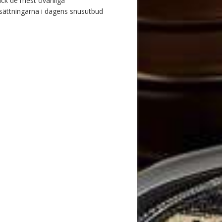
ck de mest ovanliga
ättningarna i dagens snusutbud