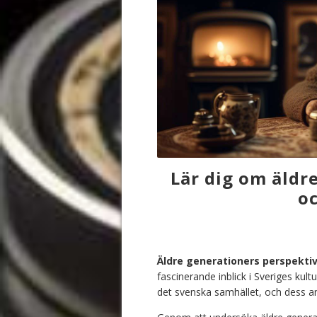
Lär dig om äldr
oc
Äldre generationers perspektiv
fascinerande inblick i Sveriges kult
det svenska samhället, och dess an