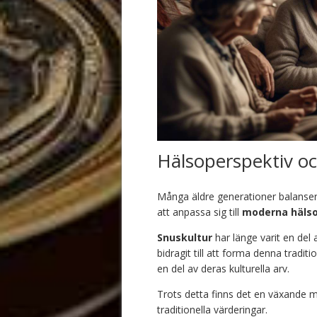
Hälsoperspektiv och
Många äldre generationer balanse
att anpassa sig till
moderna hälso
Snuskultur
har länge varit en del
bidragit till att forma denna tradit
en del av deras kulturella arv.
Trots detta finns det en växande
traditionella värderingar.