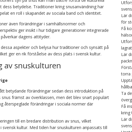
ioners syn på snus kan man bättre förstå de kulturella
Utfors
 dess betydelse. Traditioner kring snusanvändning har
svens
elat en roll i skapandet av sociala band och identitet.
Lär d
för s
ioner även förändringar i samhällsnormer och
Få ko
rspektiv ger insikt i hur tidigare generationer integrerade
hälso
a påverkar dagens attityder.
Utfor
ka dessa aspekter och belysa hur traditioner och synsätt på
lagra
et ger en rik förståelse av dess plats i svensk kultur.
Lär d
packn
ng av snuskulturen
Först
torra
Upptä
rige
hållb
ått betydande förändringar sedan dess introduktion på
Ta de
 snus främst av överklassen, men det blev snart populärt
överg
g återspeglade förändringar i sociala normer där
Få ins
kring
Lär d
ringen till en bredare distribution av snus, vilket
svens
i svensk kultur. Med tiden har snuskulturen anpassats till