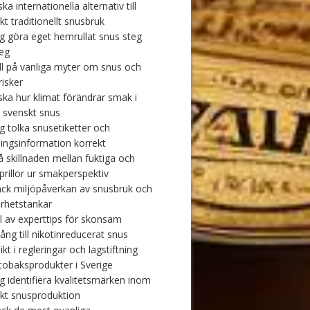
ka internationella alternativ till
kt traditionellt snusbruk
ig göra eget hemrullat snus steg
teg
ll på vanliga myter om snus och
risker
ska hur klimat förändrar smak i
t svenskt snus
ig tolka snusetiketter och
ingsinformation korrekt
å skillnaden mellan fuktiga och
 prillor ur smakperspektiv
ck miljöpåverkan av snusbruk och
arhetstankar
l av experttips för skonsam
ång till nikotinreducerat snus
ikt i regleringar och lagstiftning
 tobaksprodukter i Sverige
ig identifiera kvalitetsmärken inom
kt snusproduktion