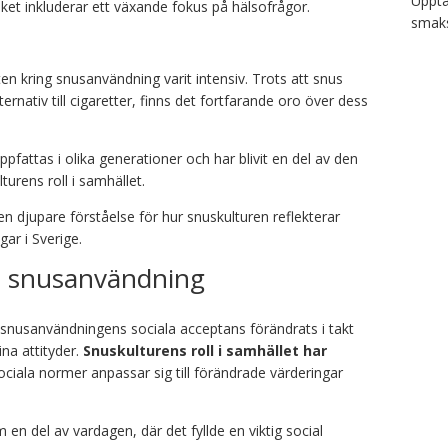
Upptä
lket inkluderar ett växande fokus på hälsofrågor.
smaks
en kring snusanvändning varit intensiv. Trots att snus
ernativ till cigaretter, finns det fortfarande oro över dess
fattas i olika generationer och har blivit en del av den
rens roll i samhället.
n djupare förståelse för hur snuskulturen reflekterar
gar i Sverige.
h snusanvändning
snusanvändningens sociala acceptans förändrats i takt
na attityder.
Snuskulturens roll i samhället har
ciala normer anpassar sig till förändrade värderingar
en del av vardagen, där det fyllde en viktig social