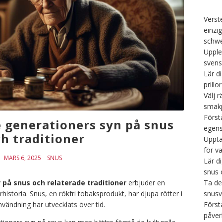
Verst
einzi
schwe
Upple
svens
Lär d
prillor
Välj r
smakp
Först
e generationers syn på snus
egens
h traditioner
Upptä
för v
MARS 6, 2025
SNUS
Lär d
snus 
Ta de
 på snus och relaterade traditioner
erbjuder en
snusv
urhistoria. Snus, en rökfri tobaksprodukt, har djupa rötter i
Först
vändning har utvecklats över tid.
påver