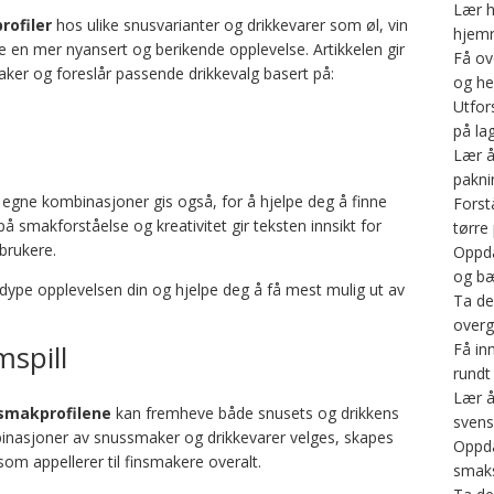
Lær h
rofiler
hos ulike snusvarianter og drikkevarer som øl, vin
hjemr
e en mer nyansert og berikende opplevelse. Artikkelen gir
Få ov
ker og foreslår passende drikkevalg basert på:
og he
Utfor
på la
Lær å
pakni
gne kombinasjoner gis også, for å hjelpe deg å finne
Forst
 smakforståelse og kreativitet gir teksten innsikt for
tørre 
brukere.
Oppda
og bæ
dype opplevelsen din og hjelpe deg å få mest mulig ut av
Ta de
overg
spill
Få inn
rundt
Lær å
smakprofilene
kan fremheve både snusets og drikkens
svens
binasjoner av snussmaker og drikkevarer velges, skapes
Oppda
om appellerer til finsmakere overalt.
smaks