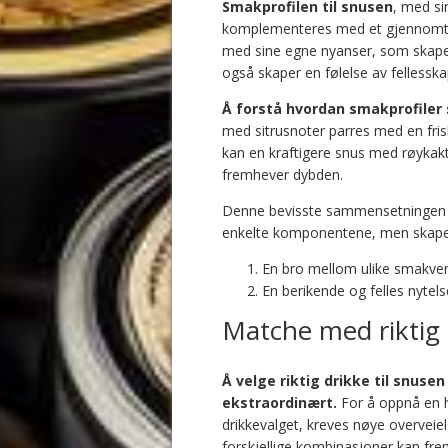
Smakprofilen til snusen
, med si
komplementeres med et gjennomten
med sine egne nyanser, som skaper
også skaper en følelse av fellesska
Å forstå hvordan smakprofiler
med sitrusnoter parres med en fris
kan en kraftigere snus med røyka
fremhever dybden.
Denne bevisste sammensetningen av
enkelte komponentene, men skape
En bro mellom ulike smakve
En berikende og felles nytels
Matche med riktig 
Å velge riktig drikke til snuse
ekstraordinært.
For å oppnå en 
drikkevalget, kreves nøye overveiel
forskjellige kombinasjoner kan fr