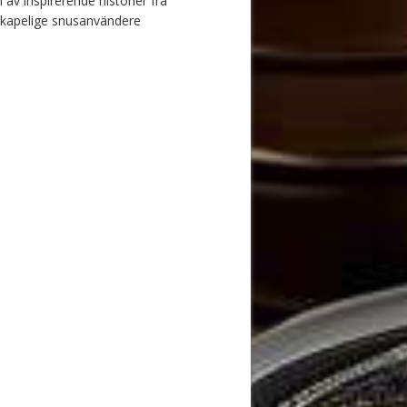
 av inspirerende historier fra
skapelige snusanvändere