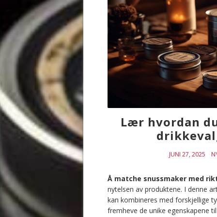
Lær hvordan d
drikkeval
JUNI 27, 2025
N
Å matche snussmaker med rikt
nytelsen av produktene. I denne ar
kan kombineres med forskjellige t
fremheve de unike egenskapene til