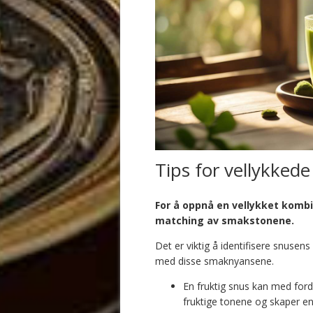
Tips for vellykked
For å oppnå en vellykket komb
matching av smakstonene.
Det er viktig å identifisere snuse
med disse smaknyansene.
En fruktig snus kan med for
fruktige tonene og skaper e