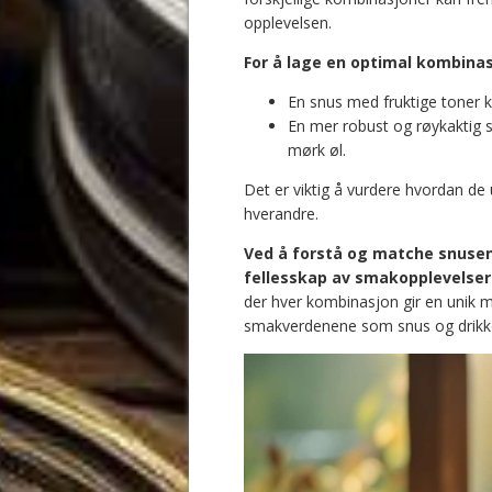
opplevelsen.
For å lage en optimal kombinas
En snus med fruktige toner k
En mer robust og røykaktig s
mørk øl.
Det er viktig å vurdere hvordan d
hverandre.
Ved å forstå og matche snusen
fellesskap av smakopplevelser
der hver kombinasjon gir en unik mul
smakverdenene som snus og drikk