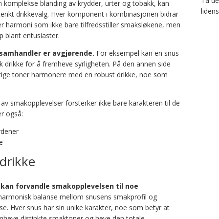
Ta del
n komplekse blanding av krydder, urter og tobakk, kan
liden
kt drikkevalg. Hver komponent i kombinasjonen bidrar
 harmoni som ikke bare tilfredsstiller smaksløkene, men
p blant entusiaster.
 samhandler er avgjørende.
For eksempel kan en snus
k drikke for å fremheve syrligheten. På den annen side
ktige toner harmonere med en robust drikke, noe som
 smakopplevelser forsterker ikke bare karakteren til de
r også:
rdener
e
drikke
n kan forvandle smakopplevelsen til noe
harmonisk balanse mellom snusens smakprofil og
se. Hver snus har sin unike karakter, noe som betyr at
emheve distinkte smaktoner og heve den totale