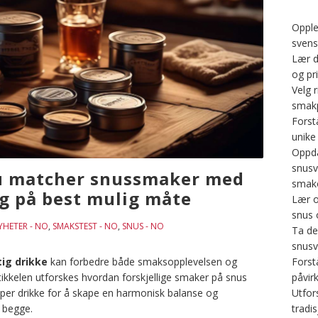
Opple
svens
Lær d
og pri
Velg r
smakp
Forst
unike
Oppd
snusv
u matcher snussmaker med
smako
g på best mulig måte
Lær o
snus 
YHETER - NO
,
SMAKSTEST - NO
,
SNUS - NO
Ta de
snusv
Forst
ig drikke
kan forbedre både smaksopplevelsen og
påvir
tikkelen utforskes hvordan forskjellige smaker på snus
Utfors
yper drikke for å skape en harmonisk balanse og
tradi
 begge.