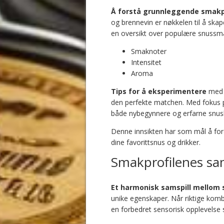
Å forstå grunnleggende smakp
og brennevin er nøkkelen til å skap
en oversikt over populære snussma
Smaknoter
Intensitet
Aroma
Tips for å eksperimentere
med e
den perfekte matchen. Med fokus på
både nybegynnere og erfarne snus
Denne innsikten har som mål å for
dine favorittsnus og drikker.
Smakprofilenes sam
Et harmonisk samspill mellom 
unike egenskaper. Når riktige kom
en forbedret sensorisk opplevelse s