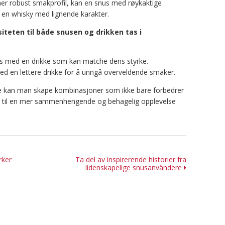
er robust smakprofil, kan en snus med røykaktige
en whisky med lignende karakter.
siteten til både snusen og drikken tas i
s med en drikke som kan matche dens styrke.
ed en lettere drikke for å unngå overveldende smaker.
ne kan man skape kombinasjoner som ikke bare forbedrer
 til en mer sammenhengende og behagelig opplevelse
n
rker
Ta del av inspirerende historier fra
lidenskapelige snusanvändere