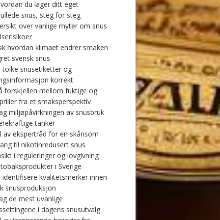
vordan du lager ditt eget
ullede snus, steg for steg
ersikt over vanlige myter om snus
lserisikoer
sk hvordan klimaet endrer smaken
gret svensk snus
 tolke snusetiketter og
ngsinformasjon korrekt
å forskjellen mellom fuktige og
priller fra et smaksperspektiv
g miljøpåvirkningen av snusbruk
rekraftige tanker
l av ekspertråd for en skånsom
ang til nikotinredusert snus
sikt i reguleringer og lovgivning
 tobaksprodukter i Sverige
 identifisere kvalitetsmerker innen
k snusproduksjon
g de mest uvanlige
settingene i dagens snusutvalg