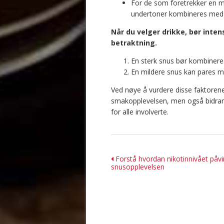
For de som foretrekker en m
undertoner kombineres med 
Når du velger drikke, bør inten
betraktning.
En sterk snus bør kombinere
En mildere snus kan pares m
Ved nøye å vurdere disse faktore
smakopplevelsen, men også bidrar
for alle involverte.
Innleggsnavigasjo
Forstå hvordan nikotinnivået påvi
snusopplevelsen