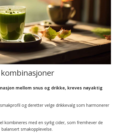
e kombinasjoner
inasjon mellom snus og drikke, kreves nøyaktig
ns smakprofil og deretter velge drikkevalg som harmonerer
del kombineres med en syrlig cider, som fremhever de
n balansert smakopplevelse.