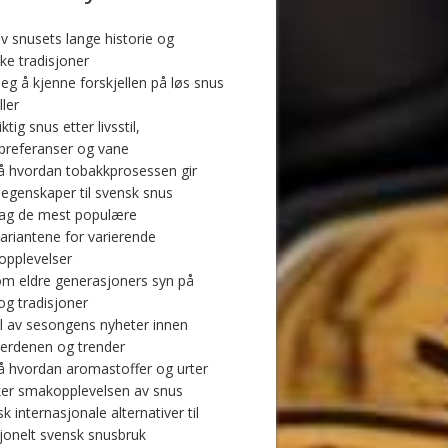
v snusets lange historie og
ke tradisjoner
eg å kjenne forskjellen på løs snus
ller
iktig snus etter livsstil,
referanser og vane
å hvordan tobakkprosessen gir
 egenskaper til svensk snus
ag de mest populære
ariantene for varierende
pplevelser
m eldre generasjoners syn på
og tradisjoner
l av sesongens nyheter innen
erdenen og trender
å hvordan aromastoffer og urter
ker smakopplevelsen av snus
k internasjonale alternativer til
sjonelt svensk snusbruk