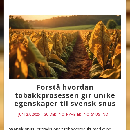
Forstå hvordan
tobakkprosessen gir unike
egenskaper til svensk snus
JUNI 27, 2025
GUIDER - NO
,
NYHETER - NO
,
SNUS - NO
Svensk snus
, et tradisjonelt tobakkprodukt med dype