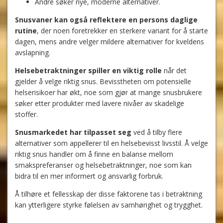
Andre søker nye, moderne alternativer.
Snusvaner kan også reflektere en persons daglige
rutine
, der noen foretrekker en sterkere variant for å starte
dagen, mens andre velger mildere alternativer for kveldens
avslapning.
Helsebetraktninger spiller en viktig rolle
når det
gjelder å velge riktig snus. Bevisstheten om potensielle
helserisikoer har økt, noe som gjør at mange snusbrukere
søker etter produkter med lavere nivåer av skadelige
stoffer.
Snusmarkedet har tilpasset seg
ved å tilby flere
alternativer som appellerer til en helsebevisst livsstil. Å velge
riktig snus handler om å finne en balanse mellom
smakspreferanser og helsebetraktninger, noe som kan
bidra til en mer informert og ansvarlig forbruk.
Å tilhøre et fellesskap der disse faktorene tas i betraktning
kan ytterligere styrke følelsen av samhørighet og trygghet.