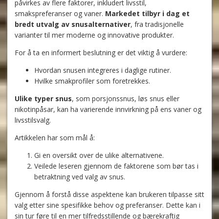
påvirkes av flere faktorer, inkludert livsstil,
smakspreferanser og vaner.
Markedet tilbyr i dag et
bredt utvalg av snusalternativer
, fra tradisjonelle
varianter til mer moderne og innovative produkter.
For å ta en informert beslutning er det viktig å vurdere:
Hvordan snusen integreres i daglige rutiner.
Hvilke smakprofiler som foretrekkes.
Ulike typer snus
, som porsjonssnus, løs snus eller
nikotinpåsar, kan ha varierende innvirkning på ens vaner og
livsstilsvalg.
Artikkelen har som mål å:
Gi en oversikt over de ulike alternativene.
Veilede leseren gjennom de faktorene som bør tas i
betraktning ved valg av snus.
Gjennom å forstå disse aspektene kan brukeren tilpasse sitt
valg etter sine spesifikke behov og preferanser. Dette kan i
sin tur føre til en mer tilfredsstillende og bærekraftig