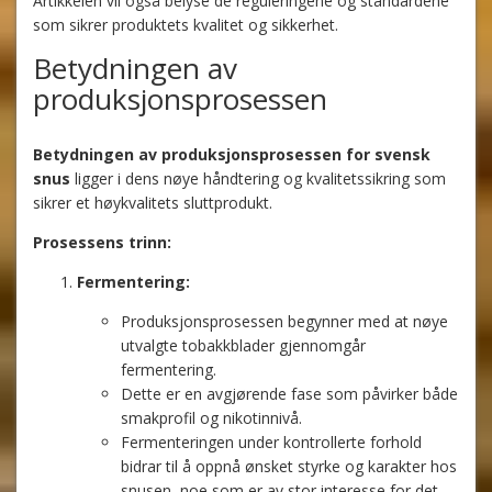
Artikkelen vil også belyse de reguleringene og standardene
som sikrer produktets kvalitet og sikkerhet.
Betydningen av
produksjonsprosessen
Betydningen av produksjonsprosessen for svensk
snus
ligger i dens nøye håndtering og kvalitetssikring som
sikrer et høykvalitets sluttprodukt.
Prosessens trinn:
Fermentering:
Produksjonsprosessen begynner med at nøye
utvalgte tobakkblader gjennomgår
fermentering.
Dette er en avgjørende fase som påvirker både
smakprofil og nikotinnivå.
Fermenteringen under kontrollerte forhold
bidrar til å oppnå ønsket styrke og karakter hos
snusen, noe som er av stor interesse for det