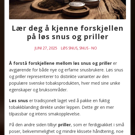
Lær deg å kjenne forskjellen
på løs snus og priller
JUNI 27, 2025
LØS SNUS
,
SNUS - NO
Å forstå forskjellene mellom løs snus og priller
er
avgjørende for både nye og erfarne snusbrukere. Løs snus
og priller representerer to distinkte varianter av den
populære svenske tobaksprodukten, hver med sine unike
egenskaper og bruksområder.
Løs snus
er tradisjonelt laget ved å pakke en fuktig
tobakkblanding direkte under leppen. Dette gir en mer
tilpassbar og intens smakopplevelse.
På den andre siden tilbyr
priller
, som er ferdigpakket i små
poser, bekvemmelighet og mindre klissete håndtering, noe