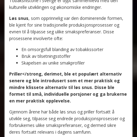
Tobakshistorie i Sverige er dypt sammenvevd med den
kulturelle utviklingen og økonomiske endringer.
Løs snus
, som opprinnelig var den dominerende formen,
ble kjent for sine tradisjonelle produksjonsprosesser og
evnen til å tilpasse seg ulike smakspreferanser. Disse
prosessene involverte ofte:
En omsorgsfull blanding av tobakkssorter
Bruk av tilsetningsstoffer
Skapelsen av unike smakprofiler
Priller</strong, derimot, ble et populært alternativ
senere og ble introdusert som et mer praktisk og
mindre klissete alternativ til løs snus. Disse ble
formet til små, individuelle porsjoner og ga brukerne
en mer praktisk opplevelse.
Gjennom årene har både løs snus og priller fortsatt å
utvikle seg, tilpasse seg endrede produksjonsprosesser og
forbrukernes ulike smakspreferanser, og dermed sikre
deres fortsatt relevans i dagens samfunn.