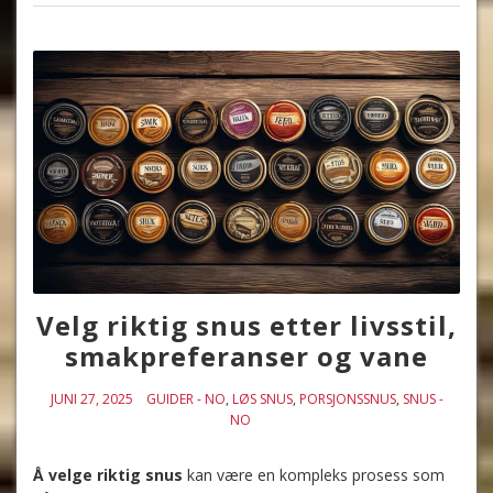
Velg riktig snus etter livsstil,
smakpreferanser og vane
JUNI 27, 2025
GUIDER - NO
,
LØS SNUS
,
PORSJONSSNUS
,
SNUS -
NO
Å velge riktig snus
kan være en kompleks prosess som