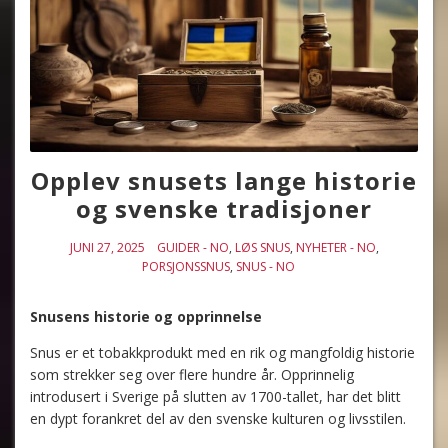
Opplev snusets lange historie
og svenske tradisjoner
JUNI 27, 2025
GUIDER - NO
,
LØS SNUS
,
NYHETER - NO
,
PORSJONSSNUS
,
SNUS - NO
Snusens historie og opprinnelse
Snus er et tobakkprodukt med en rik og mangfoldig historie
som strekker seg over flere hundre år. Opprinnelig
introdusert i Sverige på slutten av 1700-tallet, har det blitt
en dypt forankret del av den svenske kulturen og livsstilen.