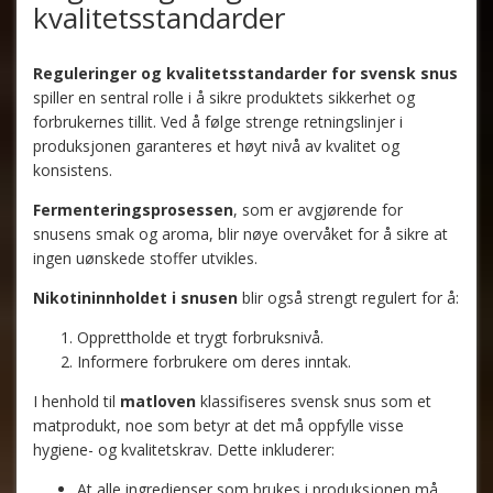
kvalitetsstandarder
Reguleringer og kvalitetsstandarder for svensk snus
spiller en sentral rolle i å sikre produktets sikkerhet og
forbrukernes tillit. Ved å følge strenge retningslinjer i
produksjonen garanteres et høyt nivå av kvalitet og
konsistens.
Fermenteringsprosessen
, som er avgjørende for
snusens smak og aroma, blir nøye overvåket for å sikre at
ingen uønskede stoffer utvikles.
Nikotininnholdet i snusen
blir også strengt regulert for å:
Opprettholde et trygt forbruksnivå.
Informere forbrukere om deres inntak.
I henhold til
matloven
klassifiseres svensk snus som et
matprodukt, noe som betyr at det må oppfylle visse
hygiene- og kvalitetskrav. Dette inkluderer:
At alle ingredienser som brukes i produksjonen må