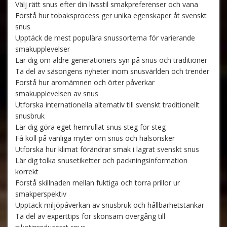
Välj rätt snus efter din livsstil smakpreferenser och vana
Förstå hur tobaksprocess ger unika egenskaper åt svenskt
snus
Upptäck de mest populära snussorterna för varierande
smakupplevelser
Lär dig om äldre generationers syn på snus och traditioner
Ta del av säsongens nyheter inom snusvärlden och trender
Förstå hur aromämnen och örter påverkar
smakupplevelsen av snus
Utforska internationella alternativ till svenskt traditionellt
snusbruk
Lär dig göra eget hemrullat snus steg för steg
Få koll på vanliga myter om snus och hälsorisker
Utforska hur klimat förändrar smak i lagrat svenskt snus
Lär dig tolka snusetiketter och packningsinformation
korrekt
Förstå skillnaden mellan fuktiga och torra prillor ur
smakperspektiv
Upptäck miljöpåverkan av snusbruk och hållbarhetstankar
Ta del av experttips för skonsam övergång till