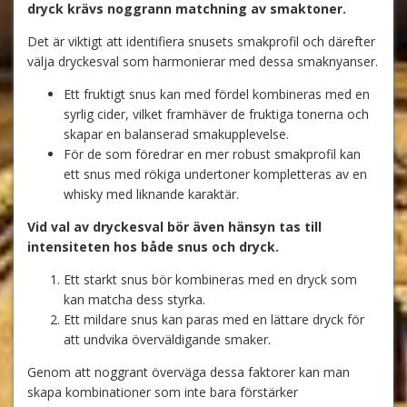
dryck krävs noggrann matchning av smaktoner.
Det är viktigt att identifiera snusets smakprofil och därefter
välja dryckesval som harmonierar med dessa smaknyanser.
Ett fruktigt snus kan med fördel kombineras med en
syrlig cider, vilket framhäver de fruktiga tonerna och
skapar en balanserad smakupplevelse.
För de som föredrar en mer robust smakprofil kan
ett snus med rökiga undertoner kompletteras av en
whisky med liknande karaktär.
Vid val av dryckesval bör även hänsyn tas till
intensiteten hos både snus och dryck.
Ett starkt snus bör kombineras med en dryck som
kan matcha dess styrka.
Ett mildare snus kan paras med en lättare dryck för
att undvika överväldigande smaker.
Genom att noggrant överväga dessa faktorer kan man
skapa kombinationer som inte bara förstärker