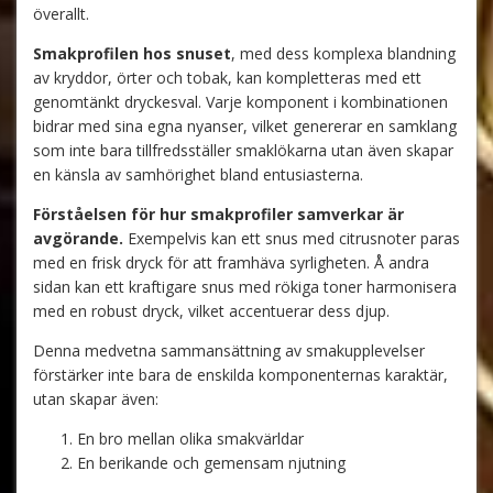
överallt.
Smakprofilen hos snuset
, med dess komplexa blandning
av kryddor, örter och tobak, kan kompletteras med ett
genomtänkt dryckesval. Varje komponent i kombinationen
bidrar med sina egna nyanser, vilket genererar en samklang
som inte bara tillfredsställer smaklökarna utan även skapar
en känsla av samhörighet bland entusiasterna.
Förståelsen för hur smakprofiler samverkar är
avgörande.
Exempelvis kan ett snus med citrusnoter paras
med en frisk dryck för att framhäva syrligheten. Å andra
sidan kan ett kraftigare snus med rökiga toner harmonisera
med en robust dryck, vilket accentuerar dess djup.
Denna medvetna sammansättning av smakupplevelser
förstärker inte bara de enskilda komponenternas karaktär,
utan skapar även:
En bro mellan olika smakvärldar
En berikande och gemensam njutning