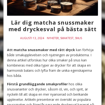
Lär dig matcha snussmaker
med dryckesval på bästa sätt
AUGUSTI 13, 2024
NYHETER
,
SMAKTEST
,
SNUS
Att matcha snussmaker med rätt dryck
kan förhöja
både smakupplevelsen och njutningen av produkterna. I
denna artikel utforskas hur olika smaker på snus kan
kombineras med olika typer av drycker för att skapa en
harmonisk balans och lyfta fram de unika egenskaperna
hos båda.
Förstå grundläggande smakprofiler
hos olika
snusvarianter och drycker, såsom öl, vin, och sprit, är
nyckeln till att skapa en mer nyanserad och berikande
upplevelse. Artikeln presenterar en översikt av populära
snussmaker och föreslår passande dryckesval baserat på: