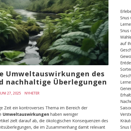
Erleb
Snus 
Lerne
Snus 
Wähle
auf I
Gesch
Gewo
Entde
Sorte
die Umweltauswirkungen des
Gesch
 nachhaltige Überlegungen
Lerne
Gener
JUNI 27, 2025
NYHETER
Erhal
Nachr
Saiso
e Zeit ein kontroverses Thema im Bereich der
Verst
ne
Umweltauswirkungen
haben weniger
Kräut
tikel zielt darauf ab, die ökologischen Konsequenzen des
Snus 
itsüberlegungen, die im Zusammenhang damit relevant