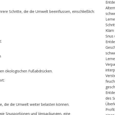
Entde
Alter
re Schritte, die die Umwelt beeinflussen, einschließlich:
schw
Lerne
Schrit
Klärn
Snus 
t:
Entde
Gesc
schwe
n
Lerne
Verpa
interp
hen ökologischen Fußabdrücken.
Verst
rt:
feuch
gesch
Entde
des S
Über
e, die die Umwelt weiter belasten können.
Profi
 wie Snusportionen und Verpackungen, eine