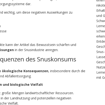
einen
sorgungssysteme dar.
nikot
Erhalt
nd wichtig, um diese negativen Auswirkungen zu
und G
Schw
Lerne
n
schwe
zesse
erke
Entde
kte kann der Artikel das Bewusstsein schärfen und
Gesch
Lösungen
in der Snusindustrie anregen.
Snus-
Lasse
equenzen des Snuskonsums
Gesch
Nutze
e ökologische Konsequenzen
, insbesondere durch die
Lerne
nd Abfallentsorgung.
mit G
 und biologische Vielfalt
t große Mengen landwirtschaftlicher Ressourcen.
 in der Landnutzung und potenziellen negativen
che Vielfalt.