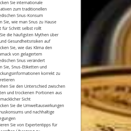
cken Sie internationale
nativen zum traditionellen
edischen Snus-Konsum
n Sie, wie man Snus zu Hause
t für Schritt selbst rollt
 Sie die häufigsten Mythen über
und Gesundheitsrisiken auf
cken Sie, wie das Klima den
hmack von gelagertem
dischen Snus verändert
n Sie, Snus-Etiketten und
ckungsinformationen korrekt zu
retieren
ehen Sie den Unterschied zwischen
ten und trockenen Portionen aus
macklicher Sicht
cken Sie die Umweltauswirkungen
nuskonsums und nachhaltige
legungen
tieren Sie von Expertentipps für