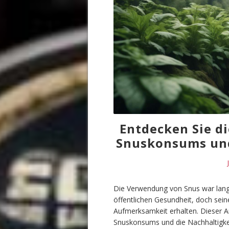
Entdecken Sie 
Snuskonsums und
Die Verwendung von Snus war lang
öffentlichen Gesundheit, doch sei
Aufmerksamkeit erhalten. Dieser Ar
Snuskonsums und die Nachhaltigke